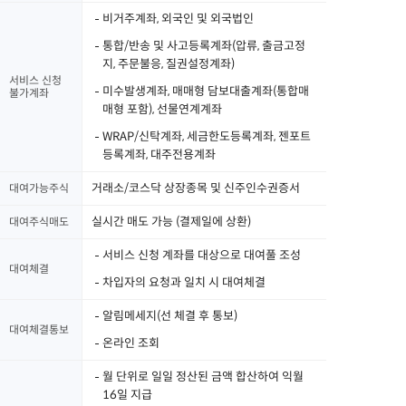
비거주계좌, 외국인 및 외국법인
통합/반송 및 사고등록계좌(압류, 출금고정
지, 주문불응, 질권설정계좌)
서비스 신청
미수발생계좌, 매매형 담보대출계좌(통합매
불가계좌
매형 포함), 선물연계계좌
WRAP/신탁계좌, 세금한도등록계좌, 젠포트
등록계좌, 대주전용계좌
거래소/코스닥 상장종목 및 신주인수권증서
대여가능주식
실시간 매도 가능 (결제일에 상환)
대여주식매도
서비스 신청 계좌를 대상으로 대여풀 조성
대여체결
차입자의 요청과 일치 시 대여체결
알림메세지(선 체결 후 통보)
대여체결통보
온라인 조회
월 단위로 일일 정산된 금액 합산하여 익월
16일 지급